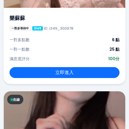
樂蘇蘇
ID: i349_300978
一對多等待中
i349
一對多點數
6 點
一對一點數
25 點
滿意度評分
100分
立即進入
在線