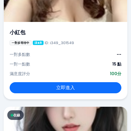
小紅包
ID: i349_301549
一對多等待中
i349
一對多點數
--
一對一點數
15 點
滿意度評分
100分
立即進入
在線