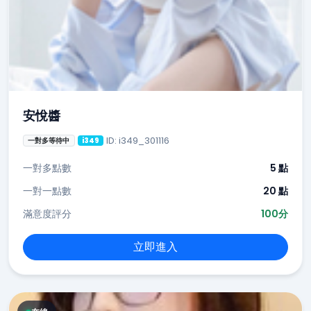
安悅醬
ID: i349_301116
一對多等待中
i349
一對多點數
5 點
一對一點數
20 點
滿意度評分
100分
立即進入