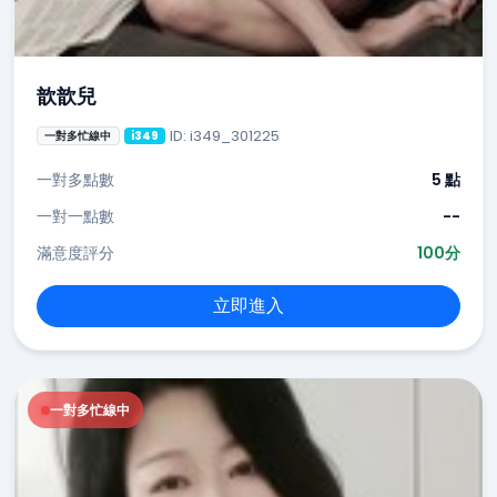
歆歆兒
ID: i349_301225
一對多忙線中
i349
一對多點數
5 點
一對一點數
--
滿意度評分
100分
立即進入
一對多忙線中