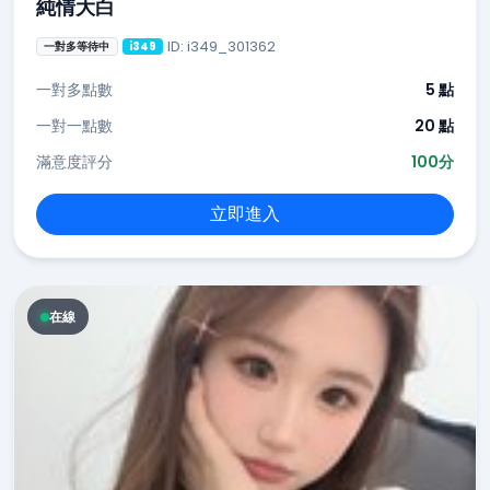
純情大白
ID: i349_301362
一對多等待中
i349
一對多點數
5 點
一對一點數
20 點
滿意度評分
100分
立即進入
在線