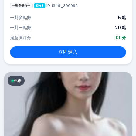
ID: i349_300992
一對多等待中
i349
一對多點數
5 點
一對一點數
20 點
滿意度評分
100分
立即進入
在線