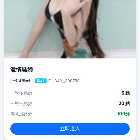
激情騷婦
ID: i349_300750
一對多等待中
i349
一對多點數
5 點
一對一點數
20 點
滿意度評分
100分
立即進入