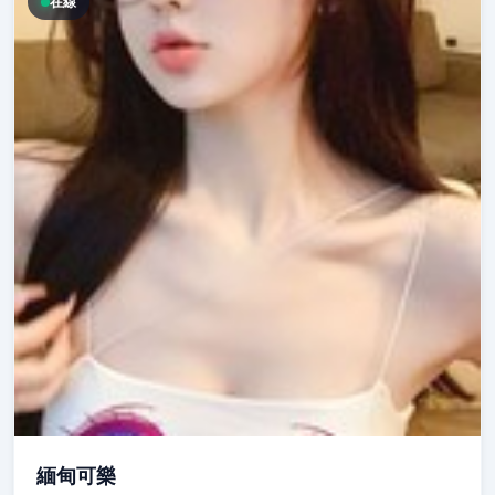
在線
緬甸可樂