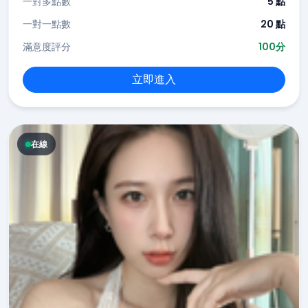
一對多點數
5 點
一對一點數
20 點
滿意度評分
100分
立即進入
在線