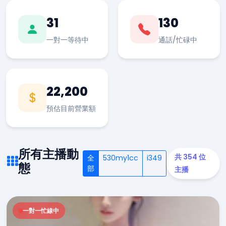
31
130
一對一等待中
通話/忙碌中
22,200
預估目前營業額
所有主播動
共 354 位
全
530my1cc
i349
態
部
主播
一對一忙線中