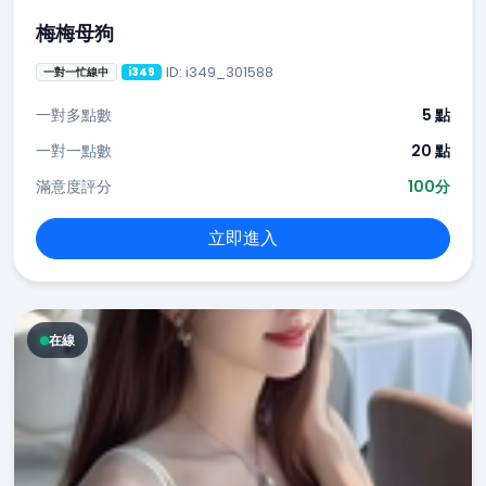
梅梅母狗
ID: i349_301588
一對一忙線中
i349
一對多點數
5 點
一對一點數
20 點
滿意度評分
100分
立即進入
在線