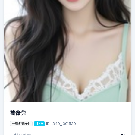
薔薇兒
ID: i349_301539
一對多等待中
i349