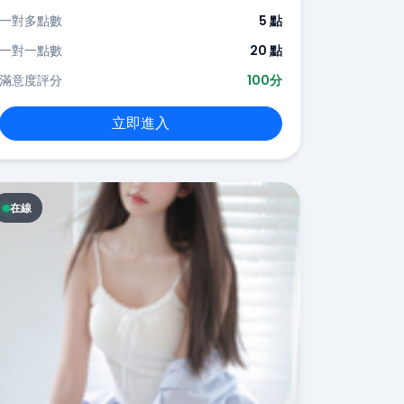
一對多點數
5 點
一對一點數
20 點
滿意度評分
100分
立即進入
在線