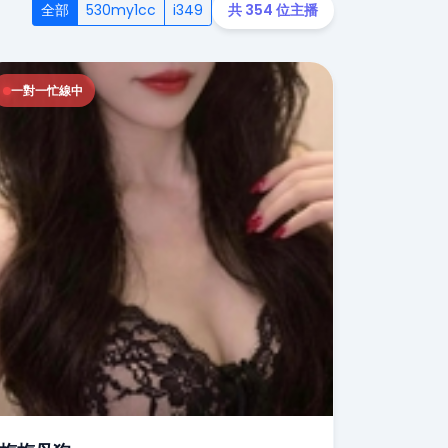
全部
530my1cc
i349
共 354 位主播
一對一忙線中