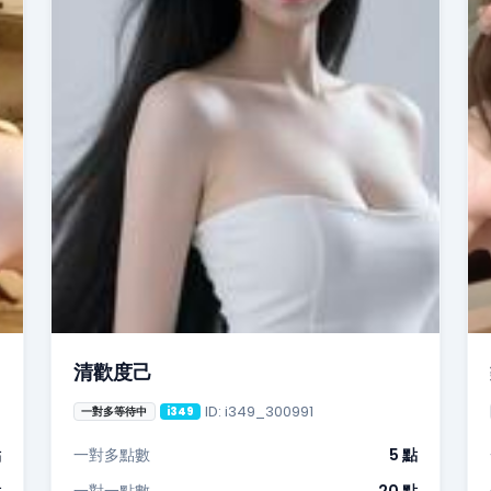
清歡度己
ID: i349_300991
一對多等待中
i349
點
一對多點數
5 點