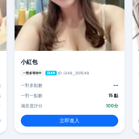
小紅包
ID: i349_301549
一對多等待中
i349
點
一對多點數
--
點
一對一點數
15 點
分
滿意度評分
100分
立即進入