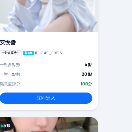
安悅醬
ID: i349_301116
一對多等待中
i349
一對多點數
5 點
一對一點數
20 點
滿意度評分
100分
立即進入
在線