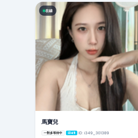
在線
馬寶兒
ID: i349_301389
一對多等待中
i349