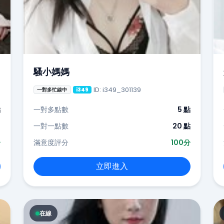
騷小媽媽
ID: i349_301139
一對多忙線中
i349
點
一對多點數
5 點
-
一對一點數
20 點
分
滿意度評分
100分
立即進入
在線