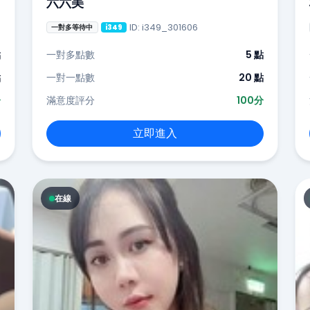
六六美
ID: i349_301606
一對多等待中
i349
點
一對多點數
5 點
點
一對一點數
20 點
分
滿意度評分
100分
立即進入
在線