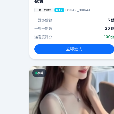
欲寶
ID: i349_301644
一對一忙線中
i349
一對多點數
5 
一對一點數
20 
滿意度評分
100
立即進入
在線