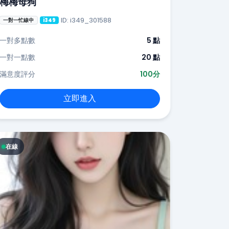
梅梅母狗
ID: i349_301588
一對一忙線中
i349
一對多點數
5 點
一對一點數
20 點
滿意度評分
100分
立即進入
在線