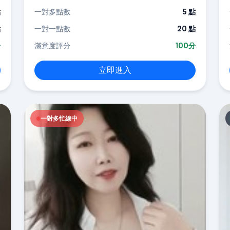
點
一對多點數
5 點
點
一對一點數
20 點
分
滿意度評分
100分
立即進入
一對多忙線中