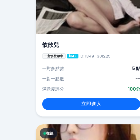
歆歆兒
ID: i349_301225
一對多忙線中
i349
一對多點數
5 
一對一點數
-
滿意度評分
100
立即進入
在線