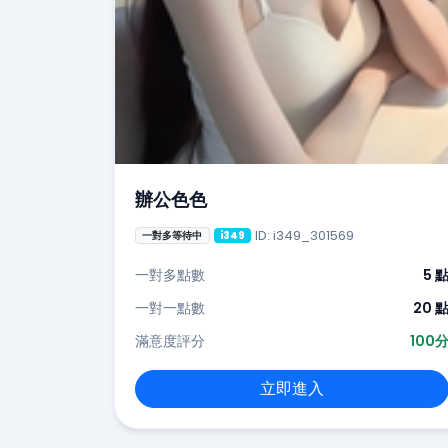
辦公色色
ID: i349_301569
一對多等待中
i349
一對多點數
5 
一對一點數
20 
滿意度評分
100
立即進入