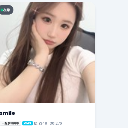
在線
smile
ID: i349_301276
一對多等待中
i349