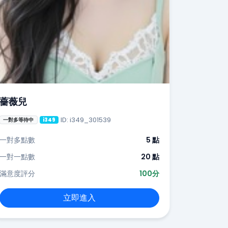
薔薇兒
ID: i349_301539
一對多等待中
i349
一對多點數
5 點
一對一點數
20 點
滿意度評分
100分
立即進入